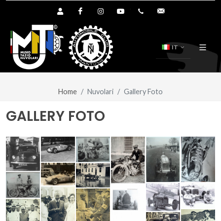
Area Utente Shop
Facebook
Instagram
YouTube
+39.0376.894391
info@tazionuvol
IT
Home
Nuvolari
Gallery Foto
GALLERY FOTO