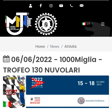
Area Utente Shop
Facebook
Instagram
YouTube
+39.0376.894391
info@tazionuvol
IT
Home
News
Attività
06/06/2022 - 1000Miglia -
TROFEO 130 NUVOLARI