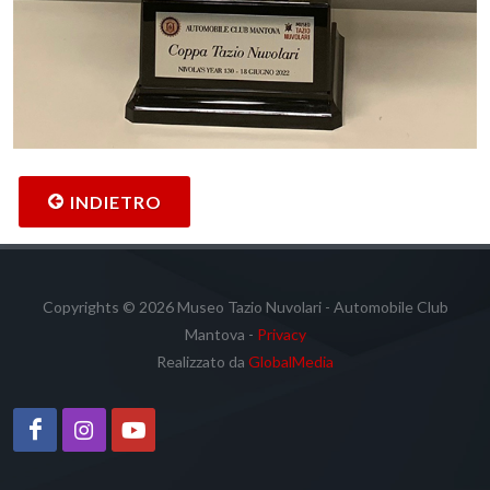
INDIETRO
Copyrights © 2026 Museo Tazio Nuvolari - Automobile Club
Mantova -
Privacy
Realizzato da
GlobalMedia