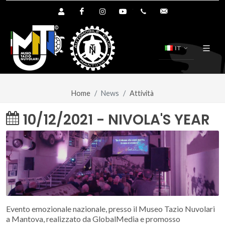
Area Utente Shop
Facebook
Instagram
YouTube
+39.0376.894391
info@tazionuvol
IT
Home
News
Attività
10/12/2021 - NIVOLA'S YEAR
Evento emozionale nazionale, presso il Museo Tazio Nuvolari
a Mantova, realizzato da GlobalMedia e promosso